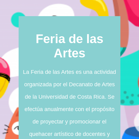
Feria de las
Artes
La Feria de las Artes es una actividad
organizada por el Decanato de Artes
de la Universidad de Costa Rica. Se
efectúa anualmente con el propósito
de proyectar y promocionar el
quehacer artístico de docentes y