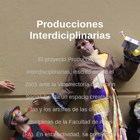
Producciones
Interdiciplinarias
El proyecto Producciones
Interdisciplinarias, inscrito desde el
2001 ante la Vicerrectoría de Acción
Social, brinda un espacio creativo a
las y los artistas de las diversas
disciplinas de la Facultad de Artes
(FA). En esta actividad, se pretende el