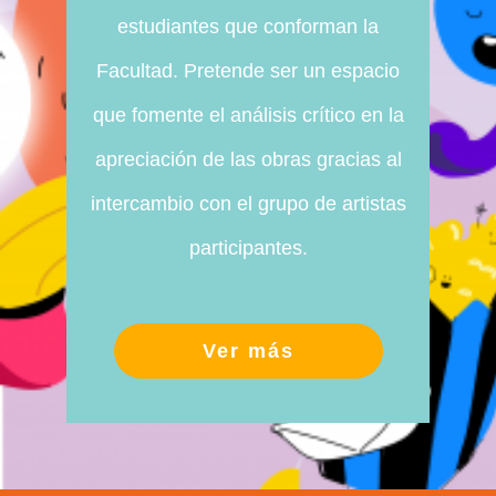
estudiantes que conforman la
Facultad. Pretende ser un espacio
que fomente el análisis crítico en la
apreciación de las obras gracias al
intercambio con el grupo de artistas
participantes.
Ver más