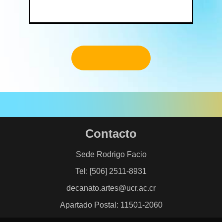
Contacto
Sede Rodrigo Facio
Tel: [506] 2511-8931
decanato.artes@ucr.ac.cr
Apartado Postal: 11501-2060