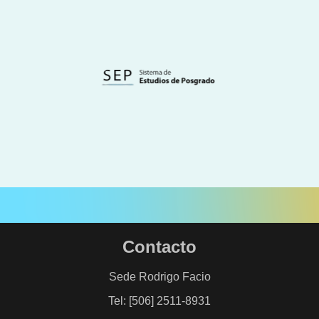
Contacto
Sede Rodrigo Facio
Tel: [506] 2511-8931