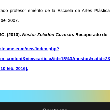
ado profesor emérito de la Escuela de Artes Plástic
del 2007.
C. (2010).
Néstor Zeledón Guzmán
. Recuperado de
yotesmc.com/new/index.php?
om_content&view=article&id=15%3Anestor&catid=2
10 feb. 2016].